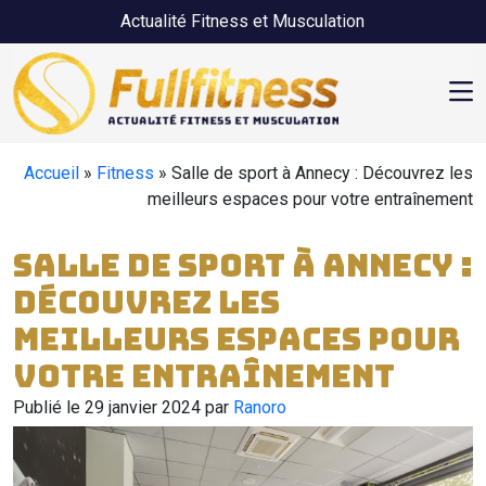
Skip to main content
Actualité Fitness et Musculation
Accueil
»
Fitness
»
Salle de sport à Annecy : Découvrez les
meilleurs espaces pour votre entraînement
Salle de sport à Annecy :
Découvrez les
meilleurs espaces pour
votre entraînement
Publié le 29 janvier 2024 par
Ranoro